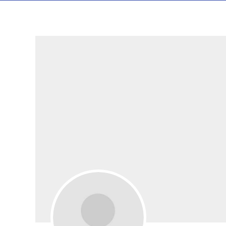
UH-Wasseraufbereitung 
Ihr kompetenter Partner in Sachen
Wasseraufbereitung & Schwimmbadpflege